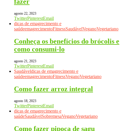
fazer
agosto 22, 2023
Twitter
Pinterest
Email
dicas de emagrecimento e
saúde
emagrecimento
Fitness
Saudável
Vegano
Vegetariano
Conheça os benefícios do brócolis e
como consumi-lo
agosto 21, 2023
Twitter
Pinterest
Email
Saudável
dicas de emagrecimento e
saúde
emagrecimento
Fitness
Vegano
Vegetariano
Como fazer arroz integral
agosto 18, 2023
Twitter
Pinterest
Email
dicas de emagrecimento e
saúde
Saudável
Sobremesa
Vegano
Vegetariano
Como fazer pipoca de sagu