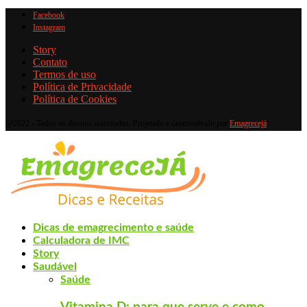
Facebook
Instagram
Story
Contato
Termos de uso
Política de Privacidade
Política de Cookies
@2022 - Todos os direitos reservados. Projetado e desenvolvido por
Emagrecejá
Dicas de emagrecimento e saúde
Calculadora de IMC
Story
Saudável
Saúde