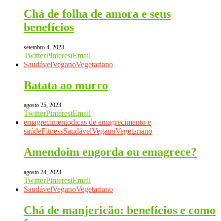
Chá de folha de amora e seus
benefícios
setembro 4, 2023
Twitter
Pinterest
Email
Saudável
Vegano
Vegetariano
Batata ao murro
agosto 25, 2023
Twitter
Pinterest
Email
emagrecimento
dicas de emagrecimento e
saúde
Fitness
Saudável
Vegano
Vegetariano
Amendoim engorda ou emagrece?
agosto 24, 2023
Twitter
Pinterest
Email
Saudável
Vegano
Vegetariano
Chá de manjericão: benefícios e como