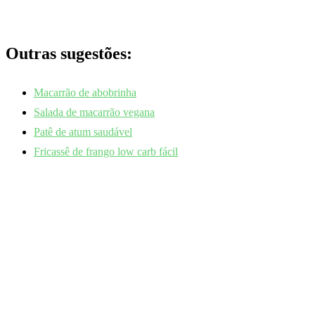
Outras sugestões:
Macarrão de abobrinha
Salada de macarrão vegana
Patê de atum saudável
Fricassê de frango low carb fácil