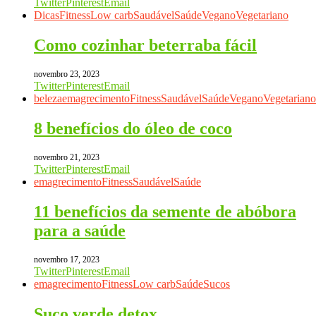
Twitter
Pinterest
Email
Dicas
Fitness
Low carb
Saudável
Saúde
Vegano
Vegetariano
Como cozinhar beterraba fácil
novembro 23, 2023
Twitter
Pinterest
Email
beleza
emagrecimento
Fitness
Saudável
Saúde
Vegano
Vegetariano
8 benefícios do óleo de coco
novembro 21, 2023
Twitter
Pinterest
Email
emagrecimento
Fitness
Saudável
Saúde
11 benefícios da semente de abóbora
para a saúde
novembro 17, 2023
Twitter
Pinterest
Email
emagrecimento
Fitness
Low carb
Saúde
Sucos
Suco verde detox