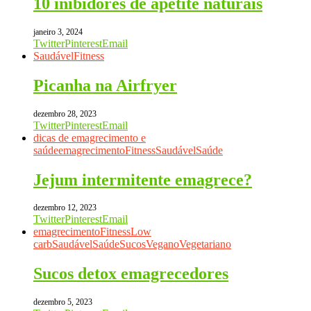
10 inibidores de apetite naturais
janeiro 3, 2024
Twitter
Pinterest
Email
Saudável
Fitness
Picanha na Airfryer
dezembro 28, 2023
Twitter
Pinterest
Email
dicas de emagrecimento e
saúde
emagrecimento
Fitness
Saudável
Saúde
Jejum intermitente emagrece?
dezembro 12, 2023
Twitter
Pinterest
Email
emagrecimento
Fitness
Low
carb
Saudável
Saúde
Sucos
Vegano
Vegetariano
Sucos detox emagrecedores
dezembro 5, 2023