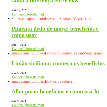
saiba a diferença entre elas
abril 19, 2023
Twitter
Pinterest
Email
Fitness
emagrecimento
Low carb
Saudável
Vegetariano
Pimenta dedo de moça: benefícios e
como usar
abril 7, 2023
Twitter
Pinterest
Email
emagrecimento
Fitness
Low carb
Saudável
Vegano
Vegetariano
Limão siciliano: conheça os benefícios
abril 5, 2023
Twitter
Pinterest
Email
emagrecimento
Fitness
Low carb
Saudável
Alho-poró: benefícios e como usá-lo
abril 5, 2023
Twitter
Pinterest
Email