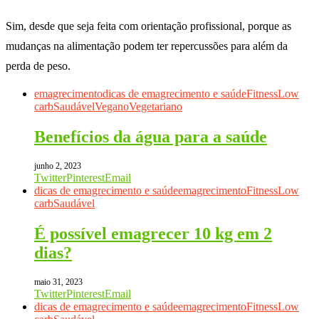
Sim, desde que seja feita com orientação profissional, porque as
mudanças na alimentação podem ter repercussões para além da
perda de peso.
emagrecimento
dicas de emagrecimento e saúde
Fitness
Low
carb
Saudável
Vegano
Vegetariano
Benefícios da água para a saúde
junho 2, 2023
Twitter
Pinterest
Email
dicas de emagrecimento e saúde
emagrecimento
Fitness
Low
carb
Saudável
É possível emagrecer 10 kg em 2
dias?
maio 31, 2023
Twitter
Pinterest
Email
dicas de emagrecimento e saúde
emagrecimento
Fitness
Low