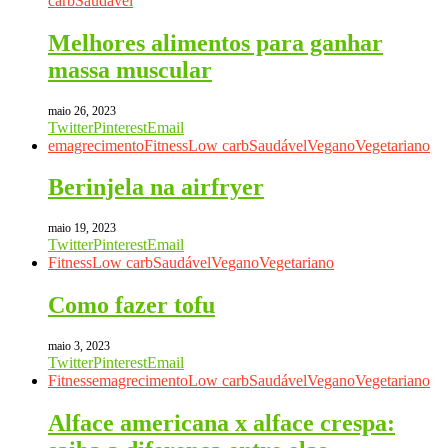
carb
Saudável
Melhores alimentos para ganhar
massa muscular
maio 26, 2023
Twitter
Pinterest
Email
emagrecimento
Fitness
Low carb
Saudável
Vegano
Vegetariano
Berinjela na airfryer
maio 19, 2023
Twitter
Pinterest
Email
Fitness
Low carb
Saudável
Vegano
Vegetariano
Como fazer tofu
maio 3, 2023
Twitter
Pinterest
Email
Fitness
emagrecimento
Low carb
Saudável
Vegano
Vegetariano
Alface americana x alface crespa: