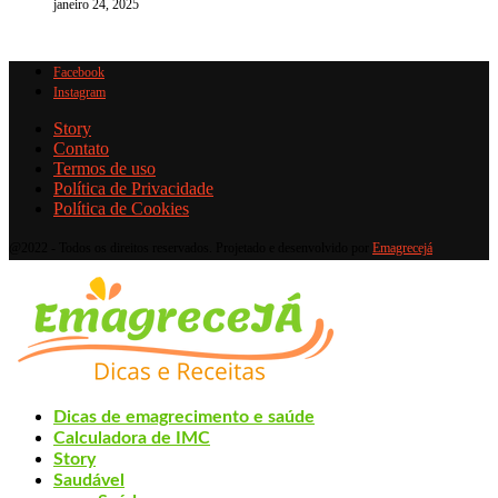
janeiro 24, 2025
Facebook
Instagram
Story
Contato
Termos de uso
Política de Privacidade
Política de Cookies
@2022 - Todos os direitos reservados. Projetado e desenvolvido por
Emagrecejá
Dicas de emagrecimento e saúde
Calculadora de IMC
Story
Saudável