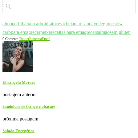
almoço fit
baixo carboidrato
ceviche
jantar saudável
legumes
low
carb
para emagrecer
peixe
receitas para emagrecer
salmão
sem glúten
0 Comente
Twitter
Pinterest
Email
Elisangela Moraes
postagem anterior
Sanduíche de frango e abacate
próxima postagem
Salada Energética