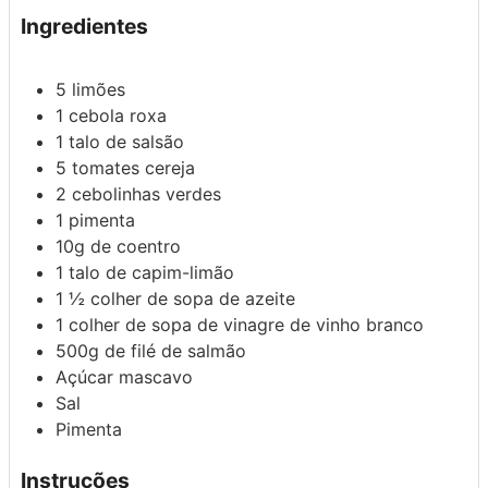
Ingredientes
5
limões
1
cebola roxa
1
talo de salsão
5
tomates cereja
2
cebolinhas verdes
1
pimenta
10g
de coentro
1
talo de capim-limão
1 ½ colher de sopa
de azeite
1 colher de sopa
de vinagre de vinho branco
500g
de filé de salmão
Açúcar mascavo
Sal
Pimenta
Instruções