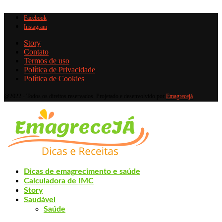
Facebook
Instagram
Story
Contato
Termos de uso
Política de Privacidade
Política de Cookies
@2022 - Todos os direitos reservados. Projetado e desenvolvido por
Emagrecejá
Dicas de emagrecimento e saúde
Calculadora de IMC
Story
Saudável
Saúde