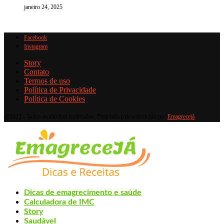
janeiro 24, 2025
Facebook
Instagram
Story
Contato
Termos de uso
Política de Privacidade
Política de Cookies
@2022 - Todos os direitos reservados. Projetado e desenvolvido por
Emagrecejá
Dicas de emagrecimento e saúde
Calculadora de IMC
Story
Saudável