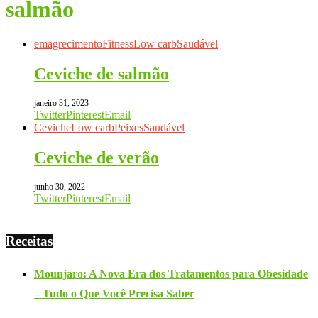
salmão
emagrecimento
Fitness
Low carb
Saudável
Ceviche de salmão
janeiro 31, 2023
Twitter
Pinterest
Email
Ceviche
Low carb
Peixes
Saudável
Ceviche de verão
junho 30, 2022
Twitter
Pinterest
Email
Receitas
Mounjaro: A Nova Era dos Tratamentos para Obesidade
– Tudo o Que Você Precisa Saber