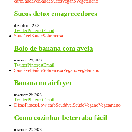
carb
Saudável
Saúde
Sucos
Vegano
Vegetariano
Sucos detox emagrecedores
dezembro 5, 2023
Twitter
Pinterest
Email
Saudável
Saúde
Sobremesa
Bolo de banana com aveia
novembro 29, 2023
Twitter
Pinterest
Email
Saudável
Saúde
Sobremesa
Vegano
Vegetariano
Banana na airfryer
novembro 29, 2023
Twitter
Pinterest
Email
Dicas
Fitness
Low carb
Saudável
Saúde
Vegano
Vegetariano
Como cozinhar beterraba fácil
novembro 23, 2023