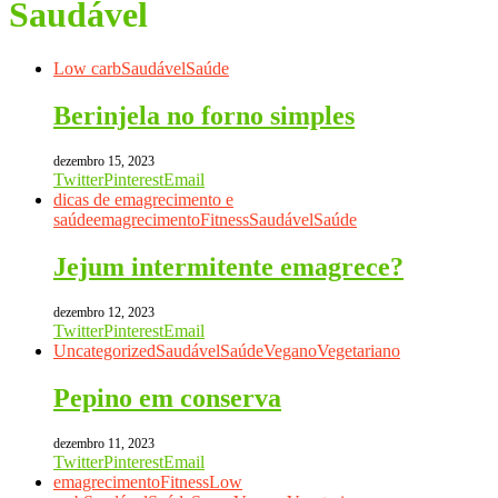
Saudável
Low carb
Saudável
Saúde
Berinjela no forno simples
dezembro 15, 2023
Twitter
Pinterest
Email
dicas de emagrecimento e
saúde
emagrecimento
Fitness
Saudável
Saúde
Jejum intermitente emagrece?
dezembro 12, 2023
Twitter
Pinterest
Email
Uncategorized
Saudável
Saúde
Vegano
Vegetariano
Pepino em conserva
dezembro 11, 2023
Twitter
Pinterest
Email
emagrecimento
Fitness
Low