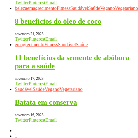
Twitter
Pinterest
Email
beleza
emagrecimento
Fitness
Saudável
Saúde
Vegano
Vegetariano
8 benefícios do óleo de coco
novembro 21, 2023
Twitter
Pinterest
Email
emagrecimento
Fitness
Saudável
Saúde
11 benefícios da semente de abóbora
para a saúde
novembro 17, 2023
Twitter
Pinterest
Email
Saudável
Saúde
Vegano
Vegetariano
Batata em conserva
novembro 16, 2023
Twitter
Pinterest
Email
1