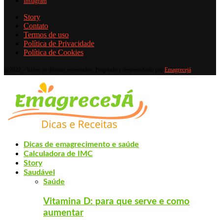
Instagram
Story
Contato
Termos de uso
Política de Privacidade
Política de Cookies
@2022 - Todos os direitos reservados. Projetado e desenvolvido por
Emagrecejá
Dicas de emagrecimento e saúde
Calculadora de IMC
Story
Saudável
Saúde
Vitamina D: para que serve e como
aumentar